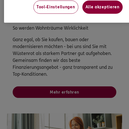
Tool-Einstellungen
Alle akzeptieren
Immobilienfinanzierung
So werden Wohnträume Wirklichkeit
Ganz egal, ob Sie kaufen, bauen oder
modernisieren möchten - bei uns sind Sie mit
Wüstenrot als starkem Partner gut aufgehoben.
Gemeinsam finden wir das beste
Finanzierungsangebot - ganz transparent und zu
Top-Konditionen.
Mehr erfahren