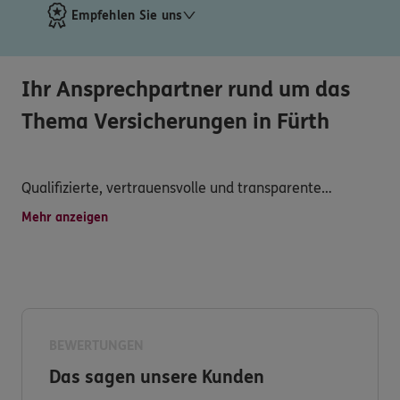
Empfehlen Sie uns
Ihr Ansprechpartner rund um das
Thema Versicherungen in Fürth
Qualifizierte, vertrauensvolle und transparente
Dienstleistungen, attraktive Versicherungsprodukte,
Mehr anzeigen
persönliche Betreuung, schnelle Schadensregulierung
und vielseitiger Service werden hier großgeschrieben.
Haben Sie dennoch Fragen zu unserem Produkt- und
Serviceangebot?
Dann nehmen Sie Kontakt zu uns auf. Ich freue mich
auf Sie.
BEWERTUNGEN
Das sagen unsere Kunden
Ihre ERGO Versicherungsagentur Kevin Bicknell