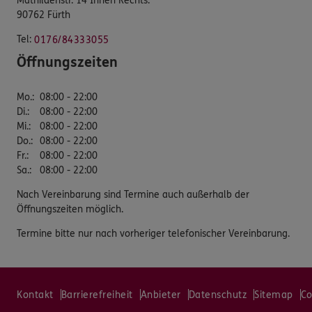
Mathildenstr. 14 Innen Rechts.
90762 Fürth
Tel:
0176/84333055
Öffnungszeiten
Mo.
:
08:00 - 22:00
Di.
:
08:00 - 22:00
Mi.
:
08:00 - 22:00
Do.
:
08:00 - 22:00
Fr.
:
08:00 - 22:00
Sa.
:
08:00 - 22:00
Nach Vereinbarung sind Termine auch außerhalb der
Öffnungszeiten möglich.
Termine bitte nur nach vorheriger telefonischer Vereinbarung.
Kontakt
Barrierefreiheit
Anbieter
Datenschutz
Sitemap
Co