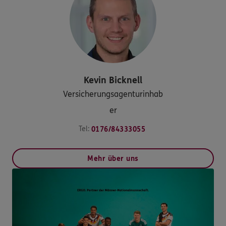
Kevin
Bicknell
Versicherungsagenturinhab
er
Tel:
0176/84333055
Mehr über uns